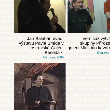
Jan Balabán uvádí
Vernisáž výtv
výstavu Pavla Šmída v
skupiny Přiroze
ostravské Galerii
galerii Minikino kavár
Beseda <
Ostrava,
Ostrava, 2009