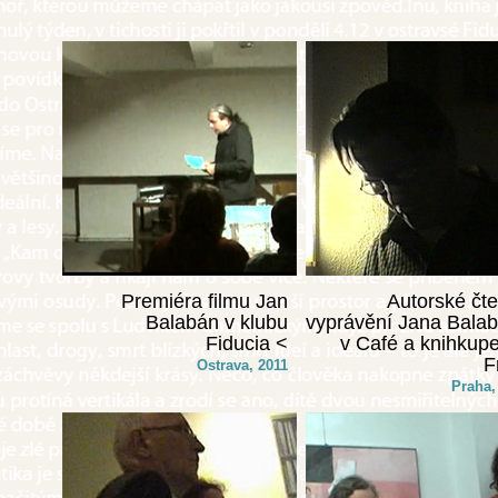
Premiéra filmu Jan
Autorské čte
Balabán v klubu
vyprávění Jana Bala
Fiducia <
v Café a knihkupe
F
Ostrava, 2011
Praha,