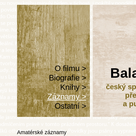
O filmu >
Bal
Biografie >
Knihy >
český sp
pře
Záznamy >
a p
Ostatní >
Amatérské záznamy