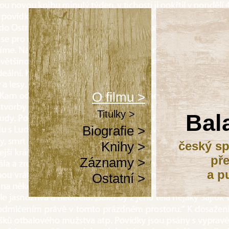
O filmu >
Titulky >
Bal
Biografie >
Knihy >
český sp
pře
Záznamy >
a p
Ostatní >