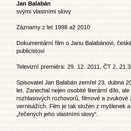
Jan Balabán
svými vlastními slovy
Záznamy z let 1998 až 2010
Dokumentární film o Janu Balabánovi, českém
publicistovi
Televizní premiéra: 29. 12. 2011, ČT 2, 21.3
Spisovatel Jan Balabán zemřel 23. dubna 20
let. Zanechal nejen osobité literární dílo, al
rozhlasových rozhovorů, filmové a zvukové
vernisážích. Film je tak složen z myšlenek
„řečených jeho vlastními slovy“.