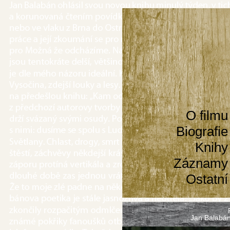
O filmu
Biografie
Knihy
Záznamy
Ostatní
Jan Balabán