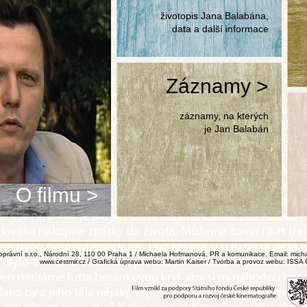
životopis Jana Balabána,
data a další informace
Záznamy >
záznamy, na kterých
je Jan Balabán
O filmu >
noprávní s.r.o., Národní 28, 110 00 Praha 1 / Michaela Hofmanová, PR a komunikace, Email:
mich
www.cestmir.cz
/ Grafická úprava webu: Martin Kaiser / Tvorba a provoz webu:
ISSA 