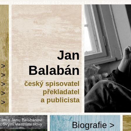
Jan
 >
Balabán
 >
 >
český spisovatel
překladatel
 >
a publicista
 >
Film o Janu Balabánovi
Biografie >
, Svými vlastními slovy