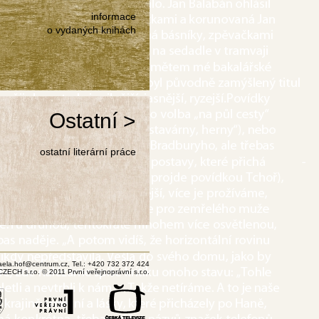
informace
o vydaných knihách
Ostatní >
ostatní literární práce
aela.hof@centrum.cz
, Tel.: +420 732 372 424
CZECH s.r.o.
© 2011 První veřejnoprávní s.r.o.