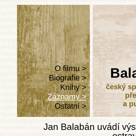
O filmu >
Bal
Biografie >
Knihy >
český sp
pře
Záznamy >
a p
Ostatní >
Jan Balabán uvádí výs
ostra