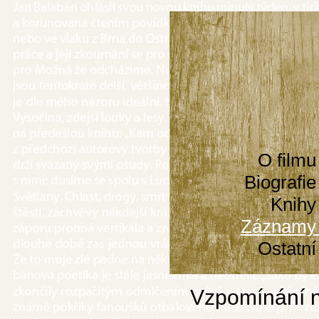
O filmu
Biografie
Knihy
Záznamy
Ostatní
Vzpomínání n