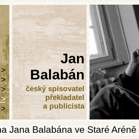
Jan
 >
Balabán
 >
 >
český spisovatel
překladatel
 >
a publicista
 >
a Jana Balabána ve Staré Aréně